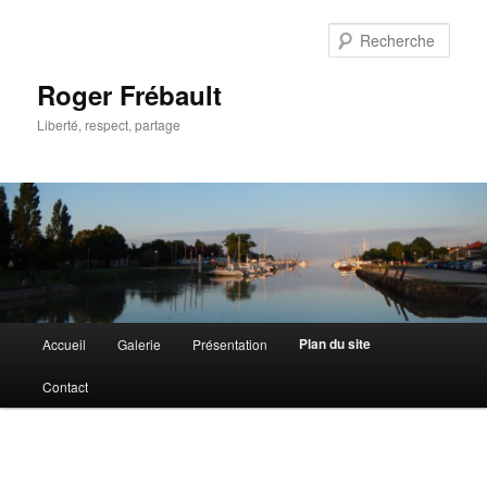
Aller
au
Rech
contenu
principal
Roger Frébault
Liberté, respect, partage
Menu
Plan du site
Accueil
Galerie
Présentation
principal
Contact