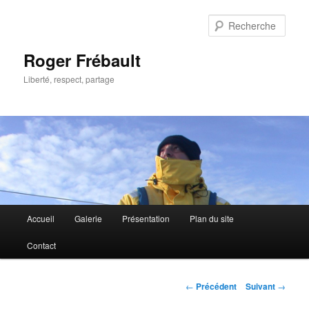
Aller
au
Rech
contenu
principal
Roger Frébault
Liberté, respect, partage
Menu
Accueil
Galerie
Présentation
Plan du site
principal
Contact
Navigation
←
Précédent
Suivant
→
des