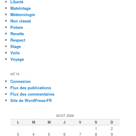
Liberté
Matelotage
Météorologie
Non classé
Poésie
Recette
Respect
Stage
Voile
Voyage
MÉTA
Connexion
Flux des publications
Flux des commentaires
Site de WordPress-FR
AOÛT 2026
L
M
M
J
V
S
D
1
2
3
4
5
6
7
8
9