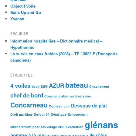
Objectif Voile
Sails Up and Go
Yvanan
SÉCURITÉ
Information hospitalière – Dictionnaire médical –
Hypothermie
La survie en eaux froides (2003) – TP 13822 F (Transports
canadiens)
ÉTIQUETTES
bateau
4 voiles
AZUR
abok 1290
Chavirement
chef de bord
Communication en haute mer
Concarneau
Dessous de plat
Couteau
cuir
Droit maritime
Dufour 34
Démâtage
Echouement
glénans
effondrement post sauvetage
etui
Evacuation
homme à la mer
Ile d'Aix
hydrocution
hypothermie