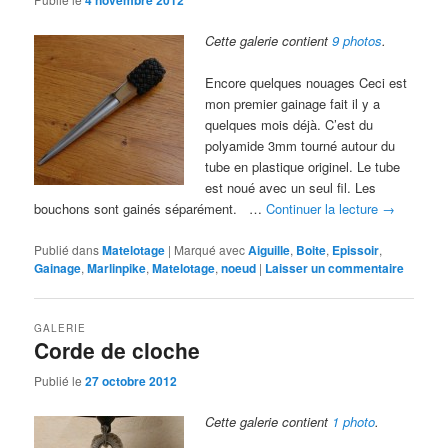
4 novembre 2012
Cette galerie contient
9 photos
.
Encore quelques nouages Ceci est
mon premier gainage fait il y a
quelques mois déjà. C’est du
polyamide 3mm tourné autour du
tube en plastique originel. Le tube
est noué avec un seul fil. Les
bouchons sont gainés séparément. …
Continuer la lecture
→
Publié dans
Matelotage
|
Marqué avec
Aiguille
,
Boite
,
Epissoir
,
Gainage
,
Marlinpike
,
Matelotage
,
noeud
|
Laisser un commentaire
GALERIE
Corde de cloche
Publié le
27 octobre 2012
Cette galerie contient
1 photo
.