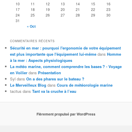
10
11
12
13
14
15
16
17
18
19
20
21
22
23
24
25
26
27
28
29
30
31
« Oct
COMMENTAIRES RÉCENTS
Sécurité en mer : pourquoi l'ergonomie de votre équipement
est plus importante que l'équipement lui-même
dans
Homme
à la mer : Aspects physiologiques
La météo marine, comment comprendre les bases ? - Voyage
en Voilier
dans
Présentation
Syl
dans
On a des phares sur le bateau ?
Le Merveilleux Blog
dans
Cours de météorologie marine
tacitus
dans
Tant va la cruche à l’eau
Fièrement propulsé par WordPress