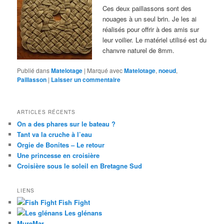
Ces deux paillassons sont des
nouages à un seul brin. Je les ai
réalisés pour offrir à des amis sur
leur voilier. Le matériel utilisé est du
chanvre naturel de 8mm.
Publié dans
Matelotage
|
Marqué avec
Matelotage
,
noeud
,
Paillasson
|
Laisser un commentaire
ARTICLES RÉCENTS
On a des phares sur le bateau ?
Tant va la cruche à l’eau
Orgie de Bonites – Le retour
Une princesse en croisière
Croisière sous le soleil en Bretagne Sud
LIENS
Fish Fight
Les glénans
MureMar