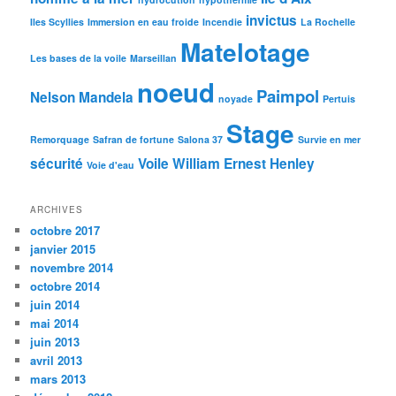
invictus
Iles Scyllies
Immersion en eau froide
Incendie
La Rochelle
Matelotage
Les bases de la voile
Marseillan
noeud
Paimpol
Nelson Mandela
noyade
Pertuis
Stage
Remorquage
Safran de fortune
Salona 37
Survie en mer
sécurité
Voile
William Ernest Henley
Voie d'eau
ARCHIVES
octobre 2017
janvier 2015
novembre 2014
octobre 2014
juin 2014
mai 2014
juin 2013
avril 2013
mars 2013