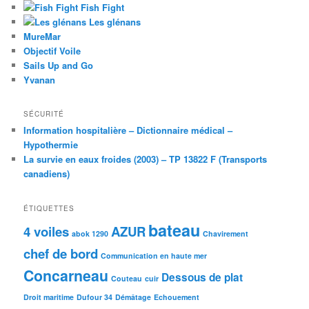
Fish Fight
Les glénans
MureMar
Objectif Voile
Sails Up and Go
Yvanan
SÉCURITÉ
Information hospitalière – Dictionnaire médical –
Hypothermie
La survie en eaux froides (2003) – TP 13822 F (Transports
canadiens)
ÉTIQUETTES
bateau
4 voiles
AZUR
abok 1290
Chavirement
chef de bord
Communication en haute mer
Concarneau
Dessous de plat
Couteau
cuir
Droit maritime
Dufour 34
Démâtage
Echouement