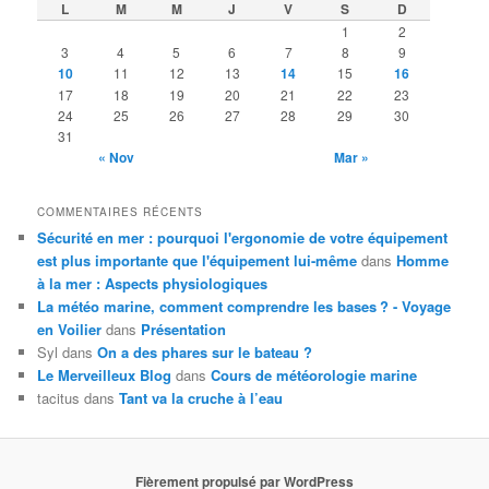
L
M
M
J
V
S
D
1
2
3
4
5
6
7
8
9
10
11
12
13
14
15
16
17
18
19
20
21
22
23
24
25
26
27
28
29
30
31
« Nov
Mar »
COMMENTAIRES RÉCENTS
Sécurité en mer : pourquoi l'ergonomie de votre équipement
est plus importante que l'équipement lui-même
dans
Homme
à la mer : Aspects physiologiques
La météo marine, comment comprendre les bases ? - Voyage
en Voilier
dans
Présentation
Syl
dans
On a des phares sur le bateau ?
Le Merveilleux Blog
dans
Cours de météorologie marine
tacitus
dans
Tant va la cruche à l’eau
Fièrement propulsé par WordPress