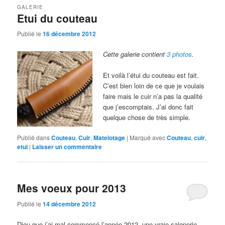
GALERIE
Etui du couteau
Publié le
16 décembre 2012
Cette galerie contient
3 photos
.
Et voilà l’étui du couteau est fait.
C’est bien loin de ce que je voulais
faire mais le cuir n’a pas la qualité
que j’escomptais. J’ai donc fait
quelque chose de très simple.
Publié dans
Couteau
,
Cuir
,
Matelotage
|
Marqué avec
Couteau
,
cuir
,
etui
|
Laisser un commentaire
Mes voeux pour 2013
Publié le
14 décembre 2012
Dieu que j’ai mal commencé l’année 2012, une vraie saloperie.