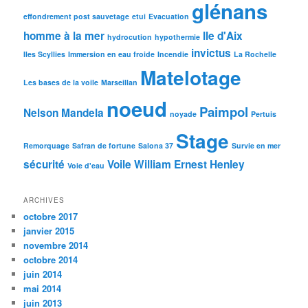
glénans
effondrement post sauvetage
etui
Evacuation
homme à la mer
Ile d'Aix
hydrocution
hypothermie
invictus
Iles Scyllies
Immersion en eau froide
Incendie
La Rochelle
Matelotage
Les bases de la voile
Marseillan
noeud
Paimpol
Nelson Mandela
noyade
Pertuis
Stage
Remorquage
Safran de fortune
Salona 37
Survie en mer
sécurité
Voile
William Ernest Henley
Voie d'eau
ARCHIVES
octobre 2017
janvier 2015
novembre 2014
octobre 2014
juin 2014
mai 2014
juin 2013