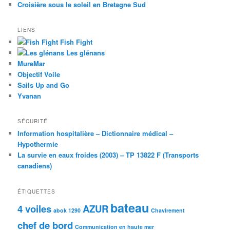
Croisière sous le soleil en Bretagne Sud
LIENS
Fish Fight
Les glénans
MureMar
Objectif Voile
Sails Up and Go
Yvanan
SÉCURITÉ
Information hospitalière – Dictionnaire médical –
Hypothermie
La survie en eaux froides (2003) – TP 13822 F (Transports
canadiens)
ÉTIQUETTES
bateau
4 voiles
AZUR
abok 1290
Chavirement
chef de bord
Communication en haute mer