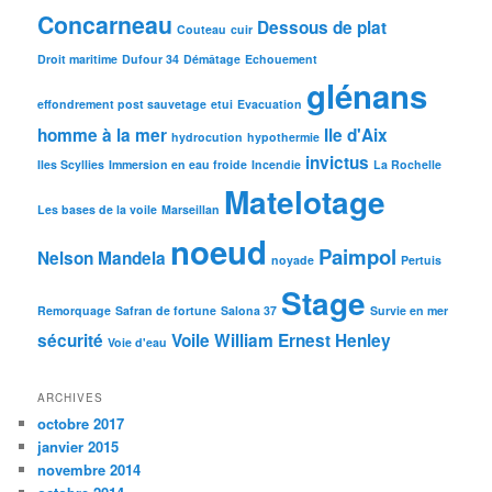
Concarneau
Dessous de plat
Couteau
cuir
Droit maritime
Dufour 34
Démâtage
Echouement
glénans
effondrement post sauvetage
etui
Evacuation
homme à la mer
Ile d'Aix
hydrocution
hypothermie
invictus
Iles Scyllies
Immersion en eau froide
Incendie
La Rochelle
Matelotage
Les bases de la voile
Marseillan
noeud
Paimpol
Nelson Mandela
noyade
Pertuis
Stage
Remorquage
Safran de fortune
Salona 37
Survie en mer
sécurité
Voile
William Ernest Henley
Voie d'eau
ARCHIVES
octobre 2017
janvier 2015
novembre 2014