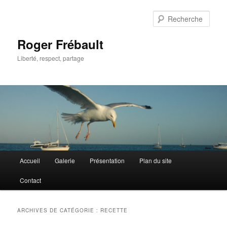
Aller
Aller
au
au
Rech
contenu
contenu
principal
secondaire
Roger Frébault
Liberté, respect, partage
Menu
Accueil
Galerie
Présentation
Plan du site
principal
Contact
ARCHIVES DE CATÉGORIE :
RECETTE