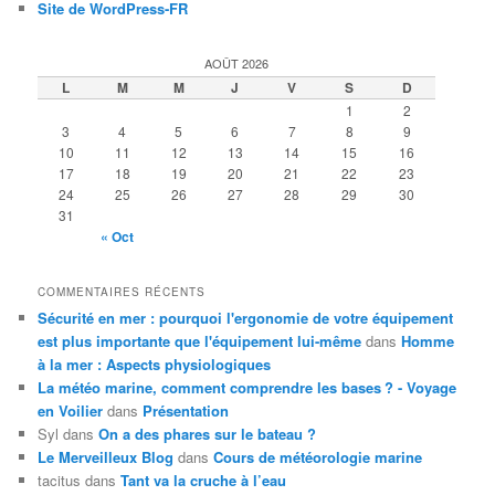
Site de WordPress-FR
AOÛT 2026
L
M
M
J
V
S
D
1
2
3
4
5
6
7
8
9
10
11
12
13
14
15
16
17
18
19
20
21
22
23
24
25
26
27
28
29
30
31
« Oct
COMMENTAIRES RÉCENTS
Sécurité en mer : pourquoi l'ergonomie de votre équipement
est plus importante que l'équipement lui-même
dans
Homme
à la mer : Aspects physiologiques
La météo marine, comment comprendre les bases ? - Voyage
en Voilier
dans
Présentation
Syl
dans
On a des phares sur le bateau ?
Le Merveilleux Blog
dans
Cours de météorologie marine
tacitus
dans
Tant va la cruche à l’eau