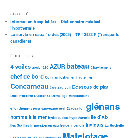
SÉCURITÉ
Information hospitalière – Dictionnaire médical –
Hypothermie
La survie en eaux froides (2003) – TP 13822 F (Transports
canadiens)
ÉTIQUETTES
bateau
4 voiles
AZUR
abok 1290
Chavirement
chef de bord
Communication en haute mer
Concarneau
Dessous de plat
Couteau
cuir
Droit maritime
Dufour 34
Démâtage
Echouement
glénans
effondrement post sauvetage
etui
Evacuation
homme à la mer
Ile d'Aix
hydrocution
hypothermie
invictus
Iles Scyllies
Immersion en eau froide
Incendie
La Rochelle
Matelotage
Les bases de la voile
Marseillan