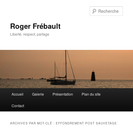
Aller
Aller
au
au
Rech
contenu
contenu
principal
secondaire
Roger Frébault
Liberté, respect, partage
Menu
Accueil
Galerie
Présentation
Plan du site
principal
Contact
ARCHIVES PAR MOT-CLÉ :
EFFONDREMENT POST SAUVETAGE