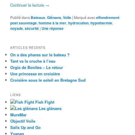
Continuer la lecture
→
Publié dans
Bateaux
,
Glénans
,
Voile
|
Marqué avec
effondrement
post sauvetage
,
homme à la mer
,
hydrocution
,
hypothermie
,
noyade
,
sécurité
|
Une
réponse
ARTICLES RÉCENTS
On a des phares sur le bateau ?
Tant va la cruche à l’eau
Orgie de Bonites – Le retour
Une princesse en croisière
Croisière sous le soleil en Bretagne Sud
LIENS
Fish Fight
Les glénans
MureMar
Objectif Voile
Sails Up and Go
Yvanan