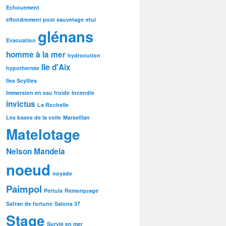
Echouement
effondrement post sauvetage
etui
glénans
Evacuation
homme à la mer
hydrocution
Ile d'Aix
hypothermie
Iles Scyllies
Immersion en eau froide
Incendie
invictus
La Rochelle
Les bases de la voile
Marseillan
Matelotage
Nelson Mandela
noeud
noyade
Paimpol
Pertuis
Remorquage
Safran de fortune
Salona 37
Stage
Survie en mer