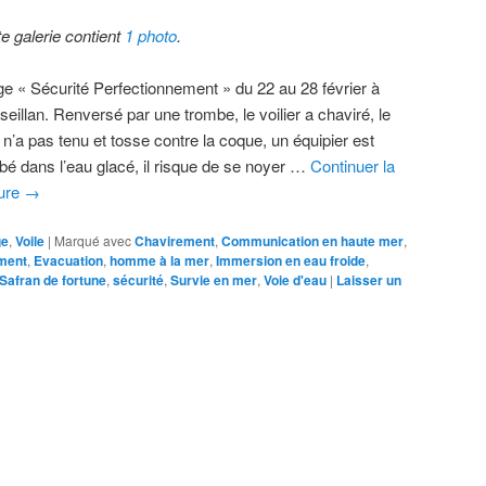
te galerie contient
1 photo
.
ge « Sécurité Perfectionnement » du 22 au 28 février à
eillan. Renversé par une trombe, le voilier a chaviré, le
n’a pas tenu et tosse contre la coque, un équipier est
bé dans l’eau glacé, il risque de se noyer …
Continuer la
ture
→
ge
,
Voile
|
Marqué avec
Chavirement
,
Communication en haute mer
,
ment
,
Evacuation
,
homme à la mer
,
Immersion en eau froide
,
Safran de fortune
,
sécurité
,
Survie en mer
,
Voie d'eau
|
Laisser un