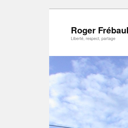
Aller
Aller
au
au
contenu
contenu
Roger Frébaul
principal
secondaire
Liberté, respect, partage