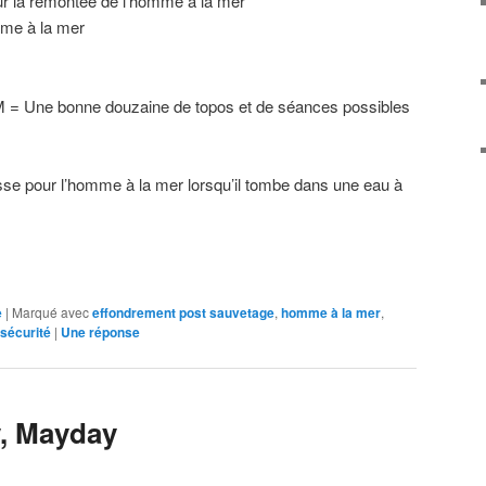
ur la remontée de l’homme à la mer
me à la mer
M = Une bonne douzaine de topos et de séances possibles
sse pour l’homme à la mer lorsqu’il tombe dans une eau à
e
|
Marqué avec
effondrement post sauvetage
,
homme à la mer
,
sécurité
|
Une
réponse
, Mayday