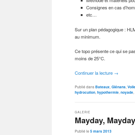
Méthode et matériels po
Consignes en cas d’hom
etc…
Sur un plan pédagogique : HL
au minimum.
Ce topo présente ce qui se pa
moins de 25°C.
Continuer la lecture
→
Publié dans
Bateaux
,
Glénans
,
Voil
hydrocution
,
hypothermie
,
noyade
,
GALERIE
Mayday, Mayday
Publié le
5 mars 2013