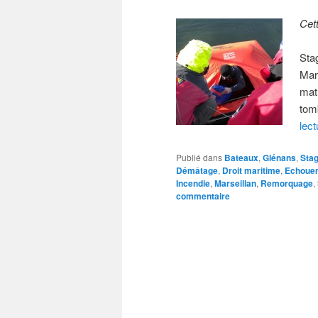
Cet
Sta
Mars
mat 
tom
lec
Publié dans
Bateaux
,
Glénans
,
Sta
Démâtage
,
Droit maritime
,
Echoue
Incendie
,
Marseillan
,
Remorquage
,
commentaire