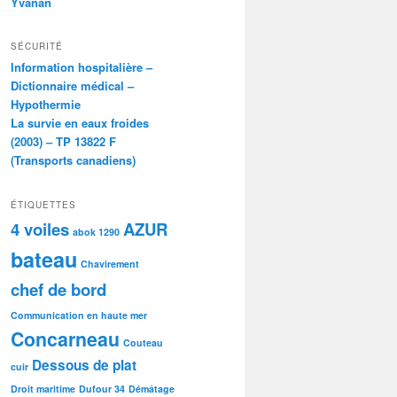
Yvanan
SÉCURITÉ
Information hospitalière –
Dictionnaire médical –
Hypothermie
La survie en eaux froides
(2003) – TP 13822 F
(Transports canadiens)
ÉTIQUETTES
4 voiles
AZUR
abok 1290
bateau
Chavirement
chef de bord
Communication en haute mer
Concarneau
Couteau
Dessous de plat
cuir
Droit maritime
Dufour 34
Démâtage