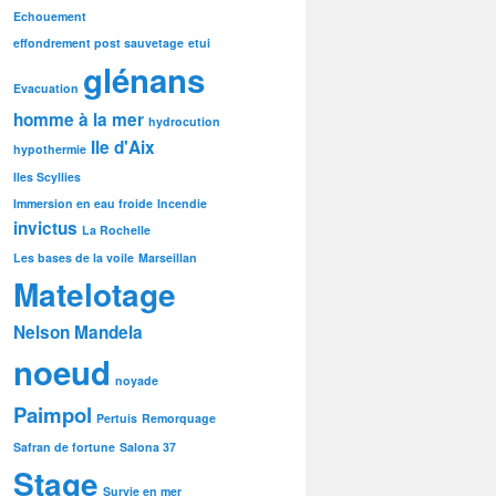
Echouement
effondrement post sauvetage
etui
glénans
Evacuation
homme à la mer
hydrocution
Ile d'Aix
hypothermie
Iles Scyllies
Immersion en eau froide
Incendie
invictus
La Rochelle
Les bases de la voile
Marseillan
Matelotage
Nelson Mandela
noeud
noyade
Paimpol
Pertuis
Remorquage
Safran de fortune
Salona 37
Stage
Survie en mer