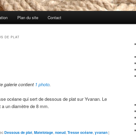
ation
Plan du site
Contact
S DE PLAT
te galerie contient
1 photo
.
sse océane qui sert de dessous de plat sur Yvanan. Le
t a un diamètre de 8 mm.
ec
Dessous de plat
,
Matelotage
,
noeud
,
Tresse océane
,
yvanan
|