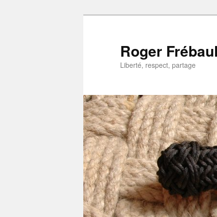
Aller
Aller
au
au
contenu
contenu
Roger Frébaul
principal
secondaire
Liberté, respect, partage