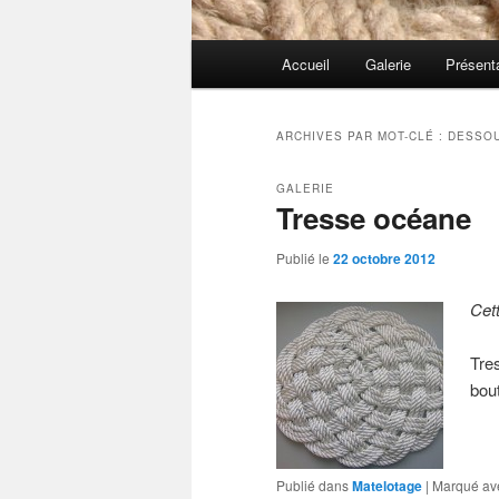
Menu
Accueil
Galerie
Présent
principal
ARCHIVES PAR MOT-CLÉ :
DESSOU
GALERIE
Tresse océane
Publié le
22 octobre 2012
Cet
Tre
bou
Publié dans
Matelotage
|
Marqué av