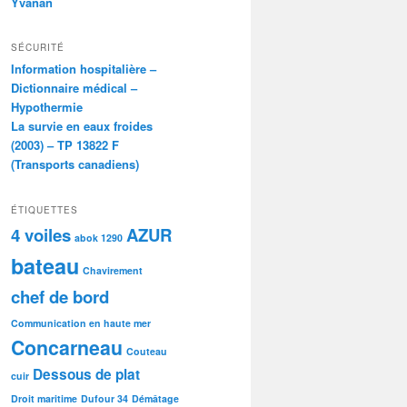
Yvanan
SÉCURITÉ
Information hospitalière –
Dictionnaire médical –
Hypothermie
La survie en eaux froides
(2003) – TP 13822 F
(Transports canadiens)
ÉTIQUETTES
4 voiles
AZUR
abok 1290
bateau
Chavirement
chef de bord
Communication en haute mer
Concarneau
Couteau
Dessous de plat
cuir
Droit maritime
Dufour 34
Démâtage