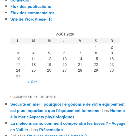
Flux des publications
Flux des commentaires
Site de WordPress-FR
AOÛT 2026
L
M
M
J
V
S
D
1
2
3
4
5
6
7
8
9
10
11
12
13
14
15
16
17
18
19
20
21
22
23
24
25
26
27
28
29
30
31
« Oct
COMMENTAIRES RÉCENTS
Sécurité en mer : pourquoi l'ergonomie de votre équipement
est plus importante que l'équipement lui-même
dans
Homme
à la mer : Aspects physiologiques
La météo marine, comment comprendre les bases ? - Voyage
en Voilier
dans
Présentation
Syl
dans
On a des phares sur le bateau ?