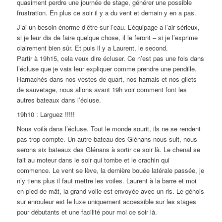
quasiment perdre une journée de stage, générer une possible
frustration. En plus ce soir il y a du vent et demain y en a pas.
J’ai un besoin énorme d’être sur l’eau. L’équipage a l’air sérieux,
si je leur dis de faire quelque chose, il le feront – si je l’exprime
clairement bien sûr. Et puis il y a Laurent, le second.
Partir à 19h15, cela veux dire écluser. Ce n’est pas une fois dans
l’écluse que je vais leur expliquer comme prendre une pendille.
Harnachés dans nos vestes de quart, nos harnais et nos gilets
de sauvetage, nous allons avant 19h voir comment font les
autres bateaux dans l’écluse.
19h10 : Larguez !!!!!
Nous voilà dans l’écluse. Tout le monde sourit, ils ne se rendent
pas trop compte. Un autre bateau des Glénans nous suit, nous
serons six bateaux des Glénans à sortir ce soir là. Le chenal se
fait au moteur dans le soir qui tombe et le crachin qui
commence. Le vent se lève, la dernière bouée latérale passée, je
n’y tiens plus il faut mettre les voiles. Laurent à la barre et moi
en pied de mât, la grand voile est envoyée avec un ris. Le génois
sur enrouleur est le luxe uniquement accessible sur les stages
pour débutants et une facilité pour moi ce soir là.