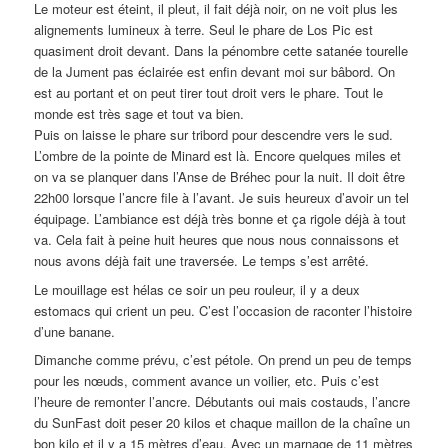
Le moteur est éteint, il pleut, il fait déjà noir, on ne voit plus les
alignements lumineux à terre. Seul le phare de Los Pic est
quasiment droit devant. Dans la pénombre cette satanée tourelle
de la Jument pas éclairée est enfin devant moi sur bâbord. On
est au portant et on peut tirer tout droit vers le phare. Tout le
monde est très sage et tout va bien.
Puis on laisse le phare sur tribord pour descendre vers le sud.
L’ombre de la pointe de Minard est là. Encore quelques miles et
on va se planquer dans l’Anse de Bréhec pour la nuit. Il doit être
22h00 lorsque l’ancre file à l’avant. Je suis heureux d’avoir un tel
équipage. L’ambiance est déjà très bonne et ça rigole déjà à tout
va. Cela fait à peine huit heures que nous nous connaissons et
nous avons déjà fait une traversée. Le temps s’est arrêté.
Le mouillage est hélas ce soir un peu rouleur, il y a deux
estomacs qui crient un peu. C’est l’occasion de raconter l’histoire
d’une banane.
Dimanche comme prévu, c’est pétole. On prend un peu de temps
pour les nœuds, comment avance un voilier, etc. Puis c’est
l’heure de remonter l’ancre. Débutants oui mais costauds, l’ancre
du SunFast doit peser 20 kilos et chaque maillon de la chaîne un
bon kilo et il y a 15 mètres d’eau. Avec un marnage de 11 mètres