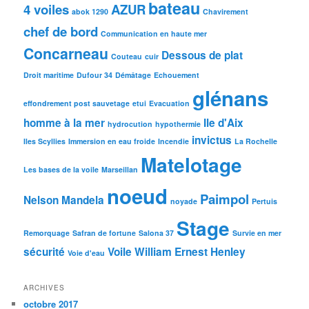
bateau
4 voiles
AZUR
abok 1290
Chavirement
chef de bord
Communication en haute mer
Concarneau
Dessous de plat
Couteau
cuir
Droit maritime
Dufour 34
Démâtage
Echouement
glénans
effondrement post sauvetage
etui
Evacuation
homme à la mer
Ile d'Aix
hydrocution
hypothermie
invictus
Iles Scyllies
Immersion en eau froide
Incendie
La Rochelle
Matelotage
Les bases de la voile
Marseillan
noeud
Paimpol
Nelson Mandela
noyade
Pertuis
Stage
Remorquage
Safran de fortune
Salona 37
Survie en mer
sécurité
Voile
William Ernest Henley
Voie d'eau
ARCHIVES
octobre 2017