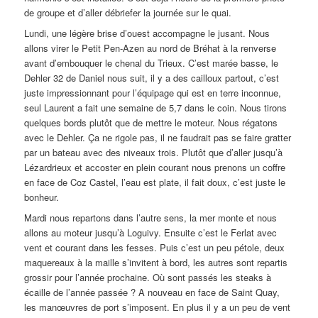
de groupe et d’aller débriefer la journée sur le quai.
Lundi, une légère brise d’ouest accompagne le jusant. Nous
allons virer le Petit Pen-Azen au nord de Bréhat à la renverse
avant d’embouquer le chenal du Trieux. C’est marée basse, le
Dehler 32 de Daniel nous suit, il y a des cailloux partout, c’est
juste impressionnant pour l’équipage qui est en terre inconnue,
seul Laurent a fait une semaine de 5,7 dans le coin. Nous tirons
quelques bords plutôt que de mettre le moteur. Nous régatons
avec le Dehler. Ça ne rigole pas, il ne faudrait pas se faire gratter
par un bateau avec des niveaux trois. Plutôt que d’aller jusqu’à
Lézardrieux et accoster en plein courant nous prenons un coffre
en face de Coz Castel, l’eau est plate, il fait doux, c’est juste le
bonheur.
Mardi nous repartons dans l’autre sens, la mer monte et nous
allons au moteur jusqu’à Loguivy. Ensuite c’est le Ferlat avec
vent et courant dans les fesses. Puis c’est un peu pétole, deux
maquereaux à la maille s’invitent à bord, les autres sont repartis
grossir pour l’année prochaine. Où sont passés les steaks à
écaille de l’année passée ? A nouveau en face de Saint Quay,
les manœuvres de port s’imposent. En plus il y a un peu de vent