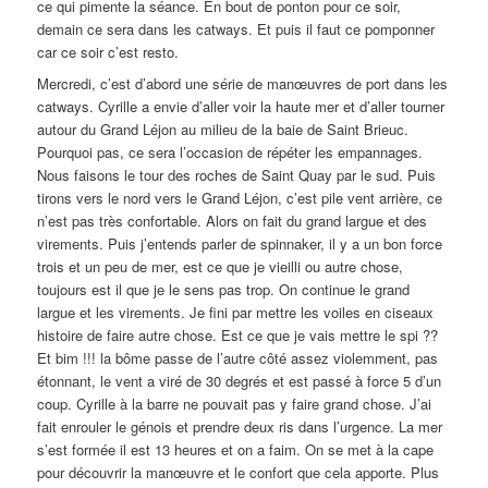
ce qui pimente la séance. En bout de ponton pour ce soir,
demain ce sera dans les catways. Et puis il faut ce pomponner
car ce soir c’est resto.
Mercredi, c’est d’abord une série de manœuvres de port dans les
catways. Cyrille a envie d’aller voir la haute mer et d’aller tourner
autour du Grand Léjon au milieu de la baie de Saint Brieuc.
Pourquoi pas, ce sera l’occasion de répéter les empannages.
Nous faisons le tour des roches de Saint Quay par le sud. Puis
tirons vers le nord vers le Grand Léjon, c’est pile vent arrière, ce
n’est pas très confortable. Alors on fait du grand largue et des
virements. Puis j’entends parler de spinnaker, il y a un bon force
trois et un peu de mer, est ce que je vieilli ou autre chose,
toujours est il que je le sens pas trop. On continue le grand
largue et les virements. Je fini par mettre les voiles en ciseaux
histoire de faire autre chose. Est ce que je vais mettre le spi ??
Et bim !!! la bôme passe de l’autre côté assez violemment, pas
étonnant, le vent a viré de 30 degrés et est passé à force 5 d’un
coup. Cyrille à la barre ne pouvait pas y faire grand chose. J’ai
fait enrouler le génois et prendre deux ris dans l’urgence. La mer
s’est formée il est 13 heures et on a faim. On se met à la cape
pour découvrir la manœuvre et le confort que cela apporte. Plus