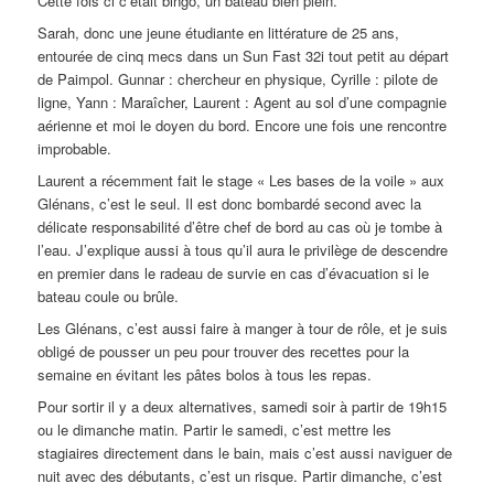
Cette fois ci c’était bingo, un bateau bien plein.
Sarah, donc une jeune étudiante en littérature de 25 ans,
entourée de cinq mecs dans un Sun Fast 32i tout petit au départ
de Paimpol. Gunnar : chercheur en physique, Cyrille : pilote de
ligne, Yann : Maraîcher, Laurent : Agent au sol d’une compagnie
aérienne et moi le doyen du bord. Encore une fois une rencontre
improbable.
Laurent a récemment fait le stage « Les bases de la voile » aux
Glénans, c’est le seul. Il est donc bombardé second avec la
délicate responsabilité d’être chef de bord au cas où je tombe à
l’eau. J’explique aussi à tous qu’il aura le privilège de descendre
en premier dans le radeau de survie en cas d’évacuation si le
bateau coule ou brûle.
Les Glénans, c’est aussi faire à manger à tour de rôle, et je suis
obligé de pousser un peu pour trouver des recettes pour la
semaine en évitant les pâtes bolos à tous les repas.
Pour sortir il y a deux alternatives, samedi soir à partir de 19h15
ou le dimanche matin. Partir le samedi, c’est mettre les
stagiaires directement dans le bain, mais c’est aussi naviguer de
nuit avec des débutants, c’est un risque. Partir dimanche, c’est