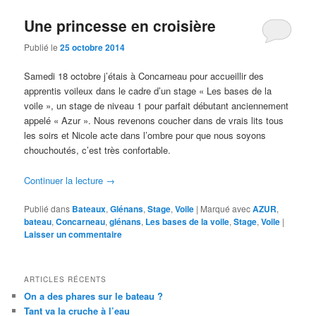
Une princesse en croisière
Publié le
25 octobre 2014
Samedi 18 octobre j’étais à Concarneau pour accueillir des
apprentis voileux dans le cadre d’un stage « Les bases de la
voile », un stage de niveau 1 pour parfait débutant anciennement
appelé « Azur ». Nous revenons coucher dans de vrais lits tous
les soirs et Nicole acte dans l’ombre pour que nous soyons
chouchoutés, c’est très confortable.
Continuer la lecture
→
Publié dans
Bateaux
,
Glénans
,
Stage
,
Voile
|
Marqué avec
AZUR
,
bateau
,
Concarneau
,
glénans
,
Les bases de la voile
,
Stage
,
Voile
|
Laisser un commentaire
ARTICLES RÉCENTS
On a des phares sur le bateau ?
Tant va la cruche à l’eau