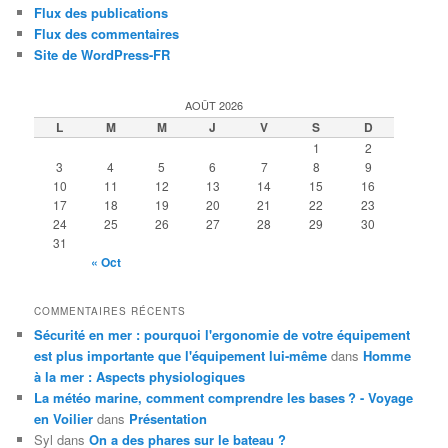
Flux des publications
Flux des commentaires
Site de WordPress-FR
AOÛT 2026
L
M
M
J
V
S
D
1
2
3
4
5
6
7
8
9
10
11
12
13
14
15
16
17
18
19
20
21
22
23
24
25
26
27
28
29
30
31
« Oct
COMMENTAIRES RÉCENTS
Sécurité en mer : pourquoi l'ergonomie de votre équipement
est plus importante que l'équipement lui-même
dans
Homme
à la mer : Aspects physiologiques
La météo marine, comment comprendre les bases ? - Voyage
en Voilier
dans
Présentation
Syl
dans
On a des phares sur le bateau ?