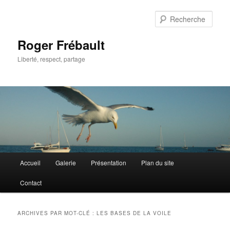
Aller
Aller
au
au
Rech
contenu
contenu
principal
secondaire
Roger Frébault
Liberté, respect, partage
Menu
Accueil
Galerie
Présentation
Plan du site
principal
Contact
ARCHIVES PAR MOT-CLÉ :
LES BASES DE LA VOILE