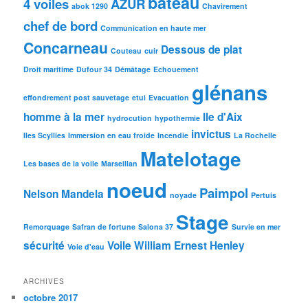
bateau
4 voiles
AZUR
abok 1290
Chavirement
chef de bord
Communication en haute mer
Concarneau
Dessous de plat
Couteau
cuir
Droit maritime
Dufour 34
Démâtage
Echouement
glénans
effondrement post sauvetage
etui
Evacuation
homme à la mer
Ile d'Aix
hydrocution
hypothermie
invictus
Iles Scyllies
Immersion en eau froide
Incendie
La Rochelle
Matelotage
Les bases de la voile
Marseillan
noeud
Paimpol
Nelson Mandela
noyade
Pertuis
Stage
Remorquage
Safran de fortune
Salona 37
Survie en mer
sécurité
Voile
William Ernest Henley
Voie d'eau
ARCHIVES
octobre 2017