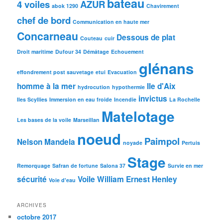
bateau
4 voiles
AZUR
abok 1290
Chavirement
chef de bord
Communication en haute mer
Concarneau
Dessous de plat
Couteau
cuir
Droit maritime
Dufour 34
Démâtage
Echouement
glénans
effondrement post sauvetage
etui
Evacuation
homme à la mer
Ile d'Aix
hydrocution
hypothermie
invictus
Iles Scyllies
Immersion en eau froide
Incendie
La Rochelle
Matelotage
Les bases de la voile
Marseillan
noeud
Paimpol
Nelson Mandela
noyade
Pertuis
Stage
Remorquage
Safran de fortune
Salona 37
Survie en mer
sécurité
Voile
William Ernest Henley
Voie d'eau
ARCHIVES
octobre 2017