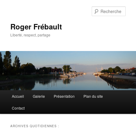
Aller
Aller
au
au
Rech
contenu
contenu
principal
secondaire
Roger Frébault
Liberté, respect, partage
Menu
Accueil
Galerie
Présentation
Plan du site
principal
Contact
ARCHIVES QUOTIDIENNES :