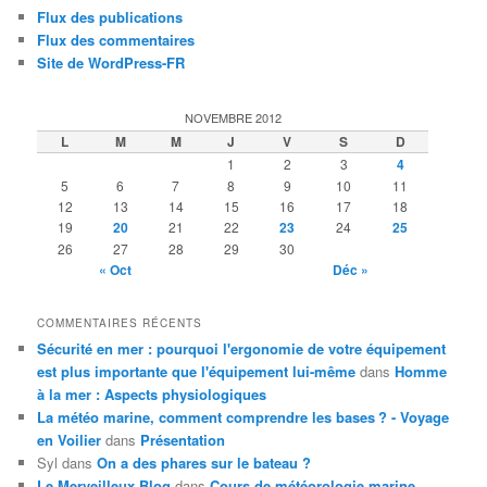
Flux des publications
Flux des commentaires
Site de WordPress-FR
NOVEMBRE 2012
L
M
M
J
V
S
D
1
2
3
4
5
6
7
8
9
10
11
12
13
14
15
16
17
18
19
20
21
22
23
24
25
26
27
28
29
30
« Oct
Déc »
COMMENTAIRES RÉCENTS
Sécurité en mer : pourquoi l'ergonomie de votre équipement
est plus importante que l'équipement lui-même
dans
Homme
à la mer : Aspects physiologiques
La météo marine, comment comprendre les bases ? - Voyage
en Voilier
dans
Présentation
Syl
dans
On a des phares sur le bateau ?
Le Merveilleux Blog
dans
Cours de météorologie marine