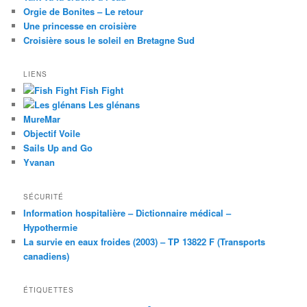
Orgie de Bonites – Le retour
Une princesse en croisière
Croisière sous le soleil en Bretagne Sud
LIENS
Fish Fight
Les glénans
MureMar
Objectif Voile
Sails Up and Go
Yvanan
SÉCURITÉ
Information hospitalière – Dictionnaire médical –
Hypothermie
La survie en eaux froides (2003) – TP 13822 F (Transports
canadiens)
ÉTIQUETTES