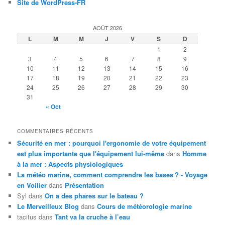
Site de WordPress-FR
AOÛT 2026
L
M
M
J
V
S
D
1
2
3
4
5
6
7
8
9
10
11
12
13
14
15
16
17
18
19
20
21
22
23
24
25
26
27
28
29
30
31
« Oct
COMMENTAIRES RÉCENTS
Sécurité en mer : pourquoi l'ergonomie de votre équipement
est plus importante que l'équipement lui-même
dans
Homme
à la mer : Aspects physiologiques
La météo marine, comment comprendre les bases ? - Voyage
en Voilier
dans
Présentation
Syl
dans
On a des phares sur le bateau ?
Le Merveilleux Blog
dans
Cours de météorologie marine
tacitus
dans
Tant va la cruche à l’eau