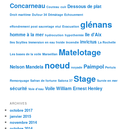
Concarneau
Dessous de plat
Couteau
cuir
Droit maritime
Dufour 34
Démâtage
Echouement
glénans
effondrement post sauvetage
etui
Evacuation
homme à la mer
Ile d'Aix
hydrocution
hypothermie
invictus
Iles Scyllies
Immersion en eau froide
Incendie
La Rochelle
Matelotage
Les bases de la voile
Marseillan
noeud
Paimpol
Nelson Mandela
noyade
Pertuis
Stage
Remorquage
Safran de fortune
Salona 37
Survie en mer
sécurité
Voile
William Ernest Henley
Voie d'eau
ARCHIVES
octobre 2017
janvier 2015
novembre 2014
octobre 2014