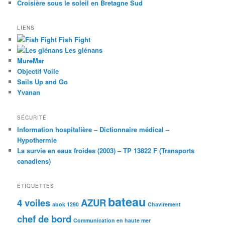
Croisière sous le soleil en Bretagne Sud
LIENS
Fish Fight
Les glénans
MureMar
Objectif Voile
Sails Up and Go
Yvanan
SÉCURITÉ
Information hospitalière – Dictionnaire médical –
Hypothermie
La survie en eaux froides (2003) – TP 13822 F (Transports
canadiens)
ÉTIQUETTES
bateau
4 voiles
AZUR
abok 1290
Chavirement
chef de bord
Communication en haute mer