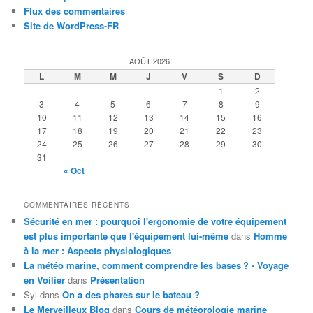
Flux des commentaires
Site de WordPress-FR
AOÛT 2026
L
M
M
J
V
S
D
1
2
3
4
5
6
7
8
9
10
11
12
13
14
15
16
17
18
19
20
21
22
23
24
25
26
27
28
29
30
31
« Oct
COMMENTAIRES RÉCENTS
Sécurité en mer : pourquoi l'ergonomie de votre équipement
est plus importante que l'équipement lui-même
dans
Homme
à la mer : Aspects physiologiques
La météo marine, comment comprendre les bases ? - Voyage
en Voilier
dans
Présentation
Syl
dans
On a des phares sur le bateau ?
Le Merveilleux Blog
dans
Cours de météorologie marine