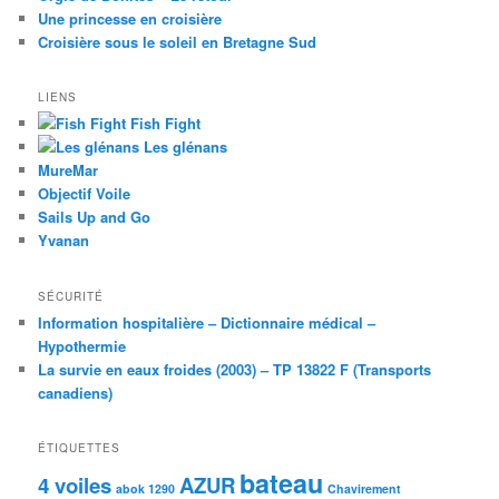
Une princesse en croisière
Croisière sous le soleil en Bretagne Sud
LIENS
Fish Fight
Les glénans
MureMar
Objectif Voile
Sails Up and Go
Yvanan
SÉCURITÉ
Information hospitalière – Dictionnaire médical –
Hypothermie
La survie en eaux froides (2003) – TP 13822 F (Transports
canadiens)
ÉTIQUETTES
bateau
4 voiles
AZUR
abok 1290
Chavirement