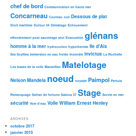
chef de bord
Communication en haute mer
Concarneau
Dessous de plat
Couteau
cuir
Droit maritime
Dufour 34
Démâtage
Echouement
glénans
effondrement post sauvetage
etui
Evacuation
homme à la mer
Ile d'Aix
hydrocution
hypothermie
invictus
Iles Scyllies
Immersion en eau froide
Incendie
La Rochelle
Matelotage
Les bases de la voile
Marseillan
noeud
Paimpol
Nelson Mandela
noyade
Pertuis
Stage
Remorquage
Safran de fortune
Salona 37
Survie en mer
sécurité
Voile
William Ernest Henley
Voie d'eau
ARCHIVES
octobre 2017
janvier 2015