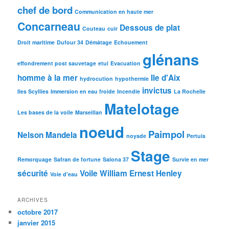
chef de bord
Communication en haute mer
Concarneau
Dessous de plat
Couteau
cuir
Droit maritime
Dufour 34
Démâtage
Echouement
glénans
effondrement post sauvetage
etui
Evacuation
homme à la mer
Ile d'Aix
hydrocution
hypothermie
invictus
Iles Scyllies
Immersion en eau froide
Incendie
La Rochelle
Matelotage
Les bases de la voile
Marseillan
noeud
Paimpol
Nelson Mandela
noyade
Pertuis
Stage
Remorquage
Safran de fortune
Salona 37
Survie en mer
sécurité
Voile
William Ernest Henley
Voie d'eau
ARCHIVES
octobre 2017
janvier 2015