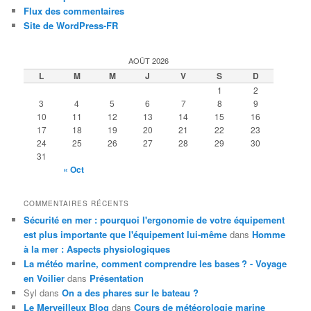
Flux des commentaires
Site de WordPress-FR
AOÛT 2026
L
M
M
J
V
S
D
1
2
3
4
5
6
7
8
9
10
11
12
13
14
15
16
17
18
19
20
21
22
23
24
25
26
27
28
29
30
31
« Oct
COMMENTAIRES RÉCENTS
Sécurité en mer : pourquoi l'ergonomie de votre équipement
est plus importante que l'équipement lui-même
dans
Homme
à la mer : Aspects physiologiques
La météo marine, comment comprendre les bases ? - Voyage
en Voilier
dans
Présentation
Syl
dans
On a des phares sur le bateau ?
Le Merveilleux Blog
dans
Cours de météorologie marine