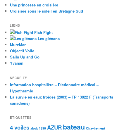
Une princesse en croisière
Croisière sous le soleil en Bretagne Sud
LIENS
Fish Fight
Les glénans
MureMar
Objectif Voile
Sails Up and Go
Yvanan
SÉCURITÉ
Information hospitalière – Dictionnaire médical –
Hypothermie
La survie en eaux froides (2003) – TP 13822 F (Transports
canadiens)
ÉTIQUETTES
bateau
4 voiles
AZUR
abok 1290
Chavirement